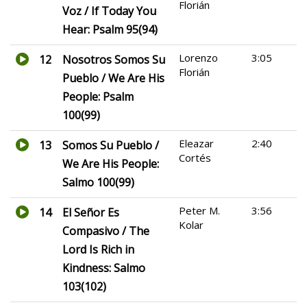
Florián
Voz / If Today You
Hear: Psalm 95(94)
Lorenzo
3:05
12
Nosotros Somos Su
Florián
Pueblo / We Are His
People: Psalm
100(99)
Eleazar
2:40
13
Somos Su Pueblo /
Cortés
We Are His People:
Salmo 100(99)
Peter M.
3:56
14
El Señor Es
Kolar
Compasivo / The
Lord Is Rich in
Kindness: Salmo
103(102)