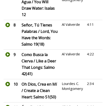
Agua / You Will
Draw Water: Isaías
12
Al Valverde
4:11
8
Señor, Tú Tienes
Palabras / Lord, You
Have the Words:
Salmo 19(18)
Al Valverde
4:22
9
Como Busca la
Cierva / Like a Deer
That Longs: Salmo
42(41)
Lourdes C.
2:34
10
Oh Dios, Crea en Mí
Montgomery
/ Create a Clean
Heart: Salmo 51(50)