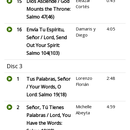
Eleazar
0:45
15
Dios Asciende / God
Cortés
Mounts the Throne:
Salmo 47(46)
Damaris y
4:05
16
Envía Tu Espíritu,
Diego
Señor / Lord, Send
Out Your Spirit:
Salmo 104(103)
Disc 3
Lorenzo
2:48
1
Tus Palabras, Señor
Florián
/ Your Words, O
Lord: Salmo 19(18)
Michelle
4:59
2
Señor, Tú Tienes
Abeyta
Palabras / Lord, You
Have the Words: