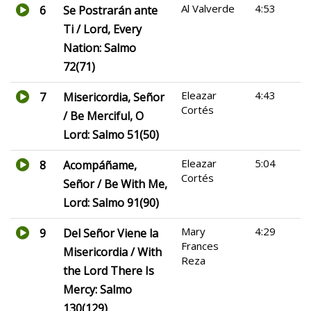
Al Valverde
4:53
6
Se Postrarán ante
Ti / Lord, Every
Nation: Salmo
72(71)
Eleazar
4:43
7
Misericordia, Señor
Cortés
/ Be Merciful, O
Lord: Salmo 51(50)
Eleazar
5:04
8
Acompáñame,
Cortés
Señor / Be With Me,
Lord: Salmo 91(90)
Mary
4:29
9
Del Señor Viene la
Frances
Misericordia / With
Reza
the Lord There Is
Mercy: Salmo
130(129)