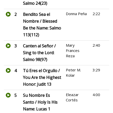
Salmo 24(23)
Donna Peña
2:22
2
Bendito Sea el
Nombre / Blessed
Be the Name: Salmo
113(112)
Mary
2:40
3
Canten al Señor /
Frances
Sing to the Lord:
Reza
Salmo 98(97)
Peter M.
3:29
4
Tú Eres el Orgullo /
Kolar
You Are the Highest
Honor: Judit 13
Eleazar
4:00
5
Su Nombre Es
Cortés
Santo / Holy Is His
Name: Lucas 1