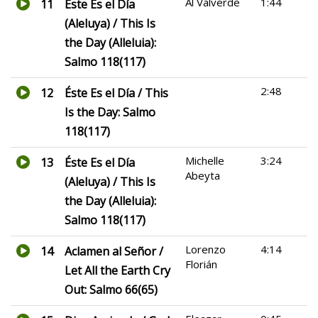
Al Valverde
1:44
11
Éste Es el Día
(Aleluya) / This Is
the Day (Alleluia):
Salmo 118(117)
2:48
12
Éste Es el Día / This
Is the Day: Salmo
118(117)
Michelle
3:24
13
Éste Es el Día
Abeyta
(Aleluya) / This Is
the Day (Alleluia):
Salmo 118(117)
Lorenzo
4:14
14
Aclamen al Señor /
Florián
Let All the Earth Cry
Out: Salmo 66(65)