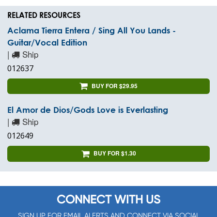
RELATED RESOURCES
Aclama Tierra Entera / Sing All You Lands -
Guitar/Vocal Edition
|
Ship
012637
BUY FOR $29.95
El Amor de Dios/Gods Love is Everlasting
|
Ship
012649
BUY FOR $1.30
CONNECT WITH US
SIGN UP FOR EMAIL ALERTS AND CONNECT VIA SOCIAL