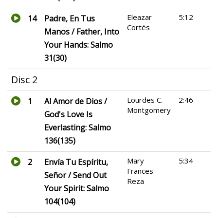
Eleazar
5:12
14
Padre, En Tus
Cortés
Manos / Father, Into
Your Hands: Salmo
31(30)
Disc 2
Lourdes C.
2:46
1
Al Amor de Dios /
Montgomery
God's Love Is
Everlasting: Salmo
136(135)
Mary
5:34
2
Envía Tu Espíritu,
Frances
Señor / Send Out
Reza
Your Spirit: Salmo
104(104)