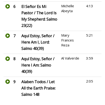
Michelle
4:13
6
El Señor Es Mi
Abeyta
Pastor / The Lord Is
My Shepherd: Salmo
23(22)
Mary
5:21
7
Aquí Estoy, Señor /
Frances
Here Am I, Lord:
Reza
Salmo 40(39)
Al Valverde
3:59
8
Aquí Estoy, Señor /
Here I Am: Salmo
40(39)
2:05
9
Alaben Todos / Let
All the Earth Praise:
Salmo 148