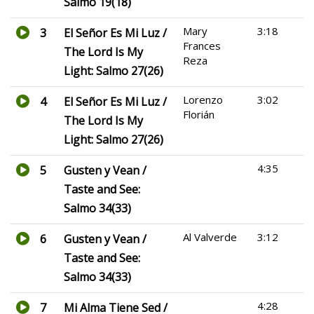
Salmo 19(18)
Mary
3:18
3
El Señor Es Mi Luz /
Frances
The Lord Is My
Reza
Light: Salmo 27(26)
Lorenzo
3:02
4
El Señor Es Mi Luz /
Florián
The Lord Is My
Light: Salmo 27(26)
4:35
5
Gusten y Vean /
Taste and See:
Salmo 34(33)
Al Valverde
3:12
6
Gusten y Vean /
Taste and See:
Salmo 34(33)
4:28
7
Mi Alma Tiene Sed /