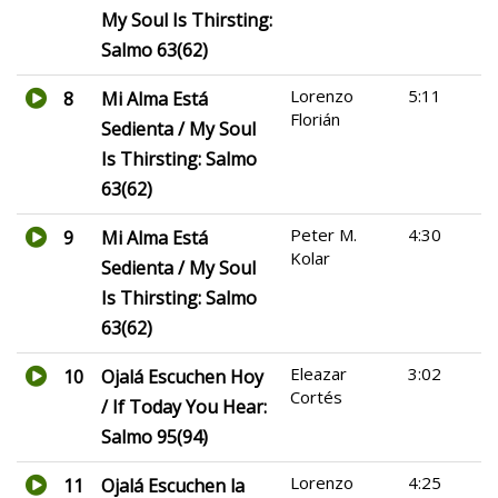
My Soul Is Thirsting:
Salmo 63(62)
Lorenzo
5:11
8
Mi Alma Está
Florián
Sedienta / My Soul
Is Thirsting: Salmo
63(62)
Peter M.
4:30
9
Mi Alma Está
Kolar
Sedienta / My Soul
Is Thirsting: Salmo
63(62)
Eleazar
3:02
10
Ojalá Escuchen Hoy
Cortés
/ If Today You Hear:
Salmo 95(94)
Lorenzo
4:25
11
Ojalá Escuchen la