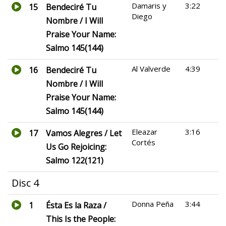
Damaris y
3:22
15
Bendeciré Tu
Diego
Nombre / I Will
Praise Your Name:
Salmo 145(144)
Al Valverde
4:39
16
Bendeciré Tu
Nombre / I Will
Praise Your Name:
Salmo 145(144)
Eleazar
3:16
17
Vamos Alegres / Let
Cortés
Us Go Rejoicing:
Salmo 122(121)
Disc 4
Donna Peña
3:44
1
Ésta Es la Raza /
This Is the People: