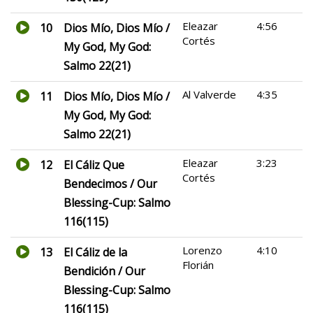
Eleazar
4:56
10
Dios Mío, Dios Mío /
Cortés
My God, My God:
Salmo 22(21)
Al Valverde
4:35
11
Dios Mío, Dios Mío /
My God, My God:
Salmo 22(21)
Eleazar
3:23
12
El Cáliz Que
Cortés
Bendecimos / Our
Blessing-Cup: Salmo
116(115)
Lorenzo
4:10
13
El Cáliz de la
Florián
Bendición / Our
Blessing-Cup: Salmo
116(115)