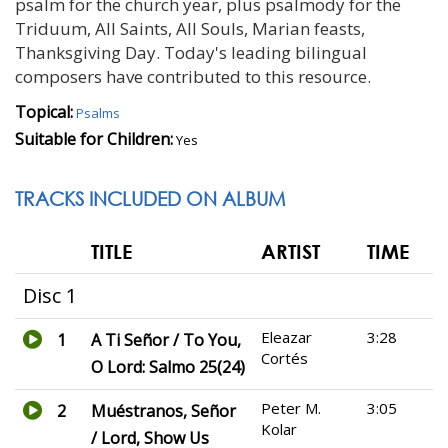
psalm for the church year, plus psalmody for the
Triduum, All Saints, All Souls, Marian feasts,
Thanksgiving Day. Today's leading bilingual
composers have contributed to this resource.
Topical:
Psalms
Suitable for Children:
Yes
TRACKS INCLUDED ON ALBUM
TITLE
ARTIST
TIME
Disc 1
Eleazar
3:28
1
A Ti Señor / To You,
Cortés
O Lord: Salmo 25(24)
Peter M.
3:05
2
Muéstranos, Señor
Kolar
/ Lord, Show Us