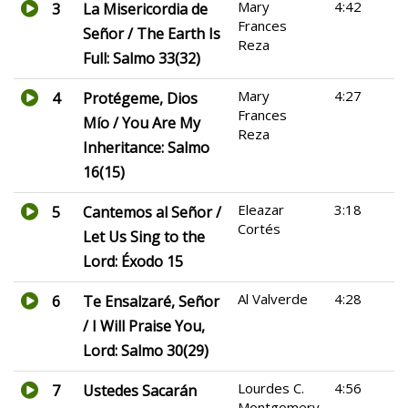
Mary
4:42
3
La Misericordia de
Frances
Señor / The Earth Is
Reza
Full: Salmo 33(32)
Mary
4:27
4
Protégeme, Dios
Frances
Mío / You Are My
Reza
Inheritance: Salmo
16(15)
Eleazar
3:18
5
Cantemos al Señor /
Cortés
Let Us Sing to the
Lord: Éxodo 15
Al Valverde
4:28
6
Te Ensalzaré, Señor
/ I Will Praise You,
Lord: Salmo 30(29)
Lourdes C.
4:56
7
Ustedes Sacarán
Montgomery